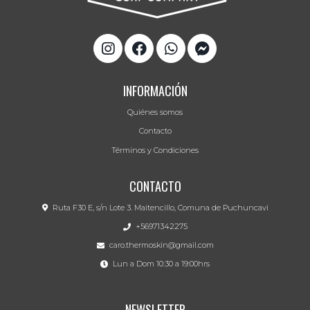
INFORMACIÓN
Quiénes somos
Contacto
Términos y Condiciones
CONTACTO
Ruta F30 E, s/n Lote 3. Maitencillo, Comuna de Puchuncavi
+56971342275
caro.thermoskin@gmail.com
Lun a Dom 10:30 a 19:00hrs
NEWSLETTER