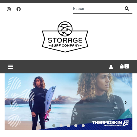
×
0
‹
›