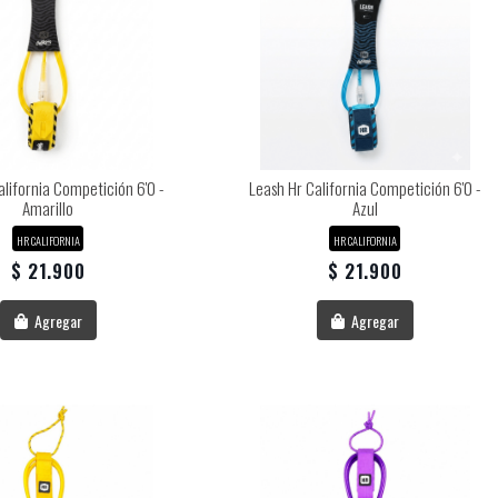
alifornia Competición 6'0 -
Leash Hr California Competición 6'0 -
Amarillo
Azul
HR CALIFORNIA
HR CALIFORNIA
$ 21.900
$ 21.900
Agregar
Agregar