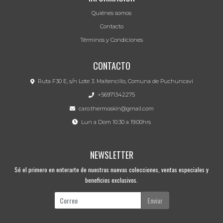
Quiénes somos
Contacto
Términos y Condiciones
CONTACTO
Ruta F30 E, s/n Lote 3. Maitencillo, Comuna de Puchuncavi
+56971342275
caro.thermoskin@gmail.com
Lun a Dom 10:30 a 19:00hrs
NEWSLETTER
Sé el primero en enterarte de nuestras nuevas colecciones, ventas especiales y
beneficios exclusivos.
Enviar