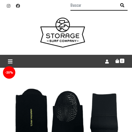
0
-30%