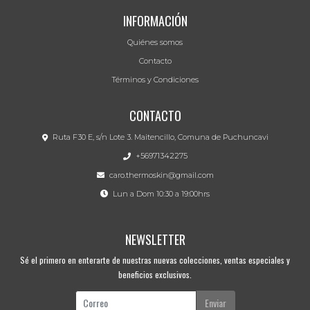
INFORMACIÓN
Quiénes somos
Contacto
Términos y Condiciones
CONTACTO
Ruta F30 E, s/n Lote 3. Maitencillo, Comuna de Puchuncavi
+56971342275
caro.thermoskin@gmail.com
Lun a Dom 10:30 a 19:00hrs
NEWSLETTER
Sé el primero en enterarte de nuestras nuevas colecciones, ventas especiales y
beneficios exclusivos.
Enviar