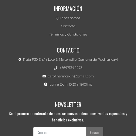
INFORMACIÓN
Quiénes somos
Contacto
Términos y Condiciones
CONTACTO
Ruta F30 E, s/n Lote 3. Maitencillo, Comuna de Puchuncavi
+56971342275
caro.thermoskin@gmail.com
Lun a Dom 10:30 a 19:00hrs
NEWSLETTER
Sé el primero en enterarte de nuestras nuevas colecciones, ventas especiales y
beneficios exclusivos.
Enviar