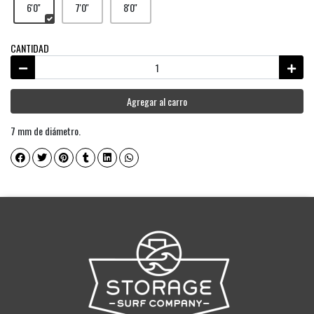
6'0''
7'0''
8'0''
CANTIDAD
Agregar al carro
7 mm de diámetro.