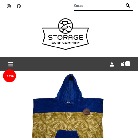
0
-55%