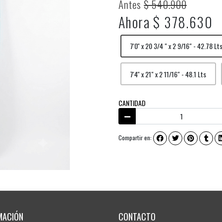
Antes
$ 540.900
Ahora $ 378.630
7'0'' x 20 3/4 " x 2 9/16" - 42.78 Lt
7'4'' x 21" x 2 11/16" - 48.1 Lts
CANTIDAD
Compartir en:
MACIÓN
CONTACTO