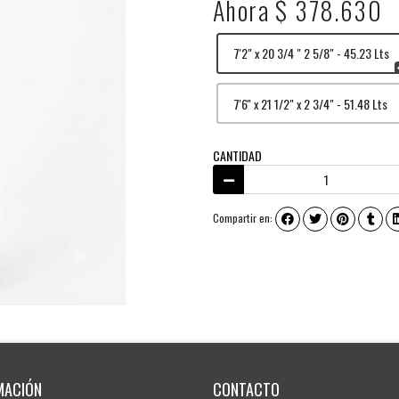
Ahora $ 378.630
7'2" x 20 3/4 " 2 5/8" - 45.23 Lts
7'6'' x 21 1/2" x 2 3/4" - 51.48 Lts
CANTIDAD
Compartir en:
MACIÓN
CONTACTO