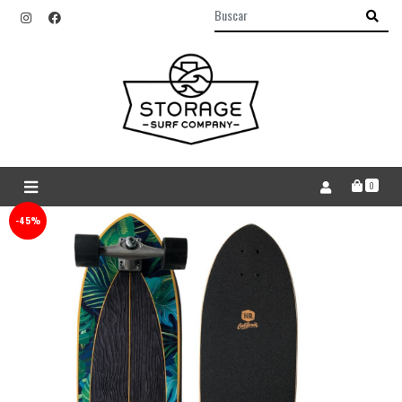
0
-45%