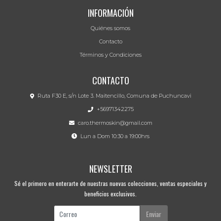
INFORMACIÓN
Quiénes somos
Contacto
Términos y Condiciones
CONTACTO
Ruta F30 E, s/n Lote 3. Maitencillo, Comuna de Puchuncavi
+56971342275
caro.thermoskin@gmail.com
Lun a Dom 10:30 a 19:00hrs
NEWSLETTER
Sé el primero en enterarte de nuestras nuevas colecciones, ventas especiales y
beneficios exclusivos.
Enviar