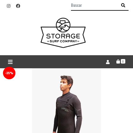
0
-35%