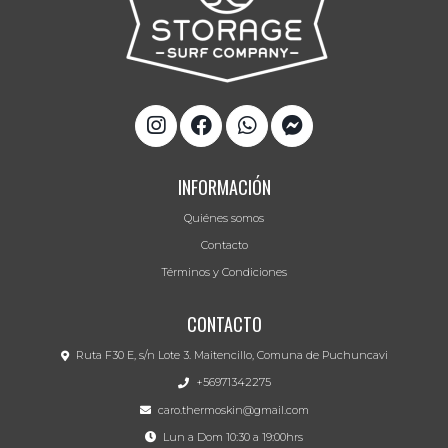
INFORMACIÓN
Quiénes somos
Contacto
Términos y Condiciones
CONTACTO
Ruta F30 E, s/n Lote 3. Maitencillo, Comuna de Puchuncavi
+56971342275
caro.thermoskin@gmail.com
Lun a Dom 10:30 a 19:00hrs