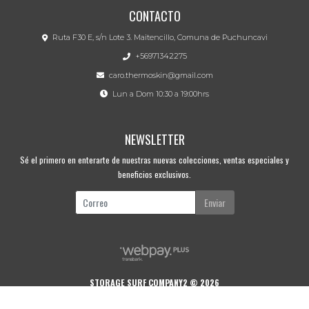
CONTACTO
Ruta F30 E, s/n Lote 3. Maitencillo, Comuna de Puchuncavi
+56971342275
caro.thermoskin@gmail.com
Lun a Dom 10:30 a 19:00hrs
NEWSLETTER
Sé el primero en enterarte de nuestras nuevas colecciones, ventas especiales y
beneficios exclusivos.
Enviar
STORAGE SURF COMPANY2 © 2026
Creado por
Bsale