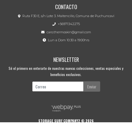
CONTACTO
Ruta F30 E, s/n Lote 3. Maitencillo, Comuna de Puchuncavi
+56971342275
caro.thermoskin@gmail.com
Lun a Dom 10:30 a 19:00hrs
NEWSLETTER
Sé el primero en enterarte de nuestras nuevas colecciones, ventas especiales y
beneficios exclusivos.
Enviar
STORAGE SURF COMPANY2 © 2026
Creado por
Bsale