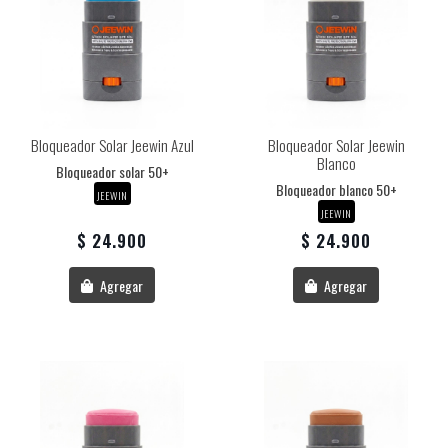
Bloqueador Solar Jeewin Azul
Bloqueador Solar Jeewin
Blanco
Bloqueador solar 50+
Bloqueador blanco 50+
JEEWIN
JEEWIN
$ 24.900
$ 24.900
Agregar
Agregar